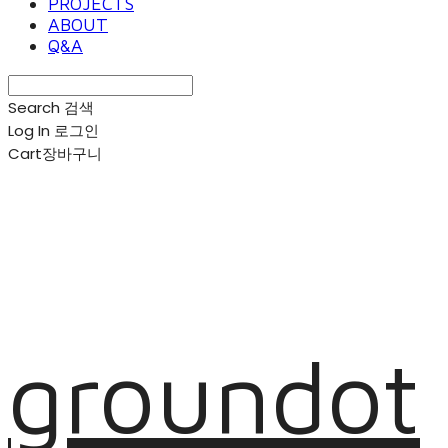
PROJECTS
ABOUT
Q&A
Search
검색
Log In
로그인
Cart
장바구니
groundot