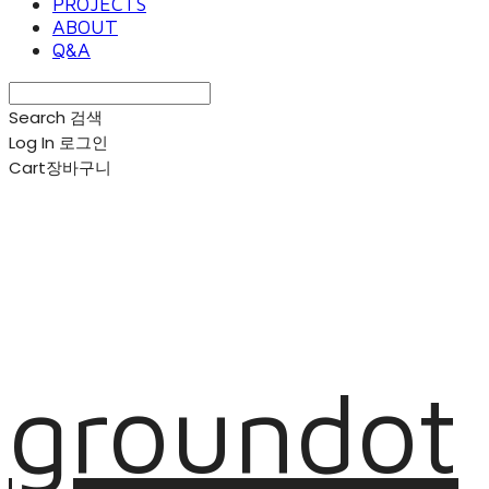
PROJECTS
ABOUT
Q&A
Search
검색
Log In
로그인
Cart
장바구니
groundot