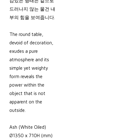
감있는 형태는 겉으로
드러나지 않는 물건 내
부의 힘을 보여줍니다.
The round table,
devoid of decoration,
exudes a pure
atmosphere and its
simple yet weighty
form reveals the
power within the
object that is not
apparent on the
outside.
Ash (White Oiled)
Ø1350 x 710H (mm)