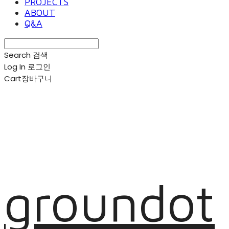
PROJECTS
ABOUT
Q&A
Search
검색
Log In
로그인
Cart
장바구니
groundot