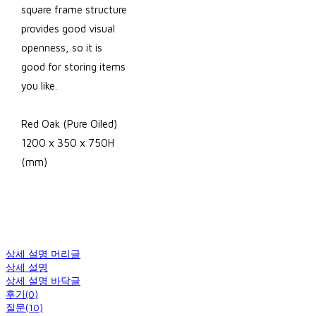
square frame structure
provides good visual
openness, so it is
good for storing items
you like.
Red Oak (Pure Oiled)
1200 x 350 x 750H
(mm)
상세 설명 머리글
상세 설명
상세 설명 바닥글
후기(0)
질문(10)