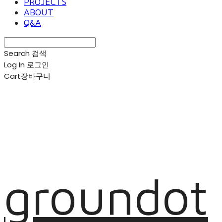
PROJECTS
ABOUT
Q&A
Search
검색
Log In
로그인
Cart
장바구니
groundot